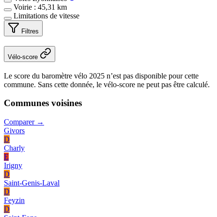
Voirie : 45,31 km
Limitations de vitesse
Filtres
Vélo-score
Le score du baromètre vélo 2025 n’est pas disponible pour cette
commune. Sans cette donnée, le vélo-score ne peut pas être calculé.
Communes voisines
Comparer →
Givors
D
Charly
E
Irigny
D
Saint-Genis-Laval
D
Feyzin
D