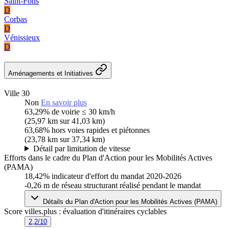
Saint-Fons
D
Corbas
D
Vénissieux
D
Aménagements et Initiatives
Ville 30
Non
En savoir plus
63,29%
de voirie ≤ 30 km/h
(25,97 km sur 41,03 km)
63,68%
hors voies rapides et piétonnes
(23,78 km sur 37,34 km)
Détail par limitation de vitesse
Efforts dans le cadre du Plan d'Action pour les Mobilités Actives
(PAMA)
18,42%
indicateur d'effort du mandat 2020-2026
-0,26 m
de réseau structurant réalisé pendant le mandat
Détails du Plan d'Action pour les Mobilités Actives (PAMA)
Score villes.plus : évaluation d'itinéraires cyclables
2,2/10