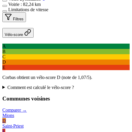
Voirie : 82,24 km
Limitations de vitesse
Filtres
Vélo-score
A
B
C
D
E
Corbas obtient un vélo-score D (note de 1,07/5).
Comment est calculé le vélo-score ?
Communes voisines
Comparer →
Mions
D
Saint-Priest
E