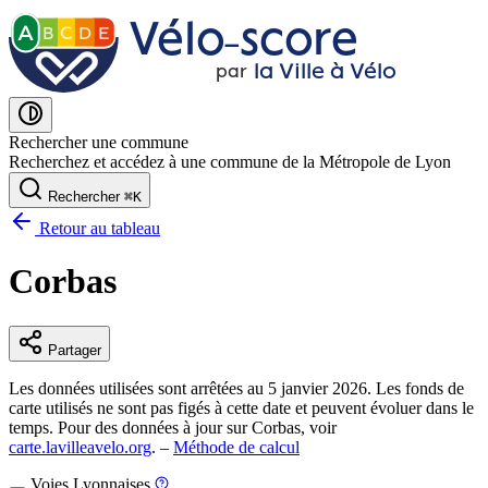
Vélo˗score
A
B
C
D
E
la Ville à Vélo
par
Rechercher une commune
Recherchez et accédez à une commune de la Métropole de Lyon
Rechercher
⌘
K
Retour au tableau
Corbas
Partager
Les données utilisées sont arrêtées au 5 janvier 2026. Les fonds de
carte utilisés ne sont pas figés à cette date et peuvent évoluer dans le
temps. Pour des données à jour sur Corbas, voir
carte.lavilleavelo.org
. –
Méthode de calcul
Voies Lyonnaises