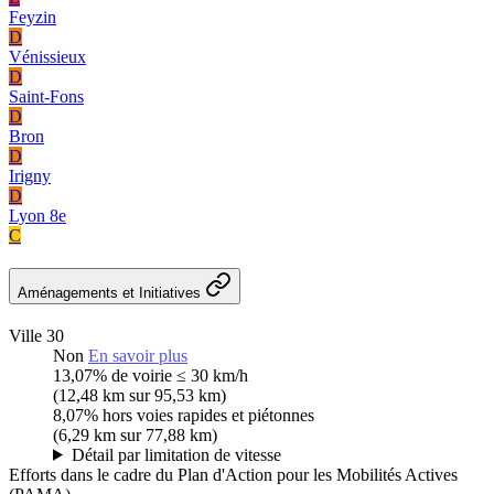
Feyzin
D
Vénissieux
D
Saint-Fons
D
Bron
D
Irigny
D
Lyon 8e
C
Aménagements et Initiatives
Ville 30
Non
En savoir plus
13,07%
de voirie ≤ 30 km/h
(12,48 km sur 95,53 km)
8,07%
hors voies rapides et piétonnes
(6,29 km sur 77,88 km)
Détail par limitation de vitesse
Efforts dans le cadre du Plan d'Action pour les Mobilités Actives