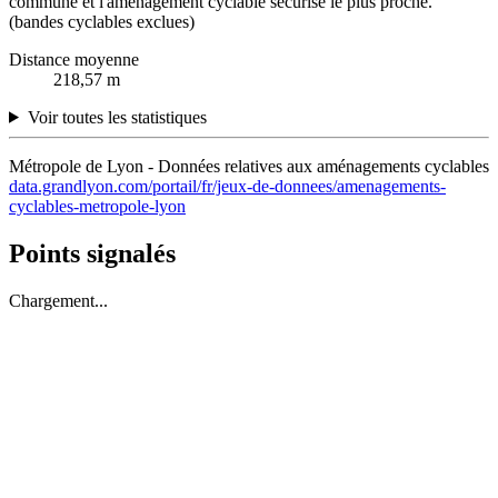
commune et l'aménagement cyclable sécurisé le plus proche.
(bandes cyclables exclues)
Distance moyenne
218,57 m
Voir toutes les statistiques
Métropole de Lyon - Données relatives aux aménagements cyclables
data.grandlyon.com/portail/fr/jeux-de-donnees/amenagements-
cyclables-metropole-lyon
Points signalés
Chargement...