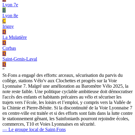
Lyon 7e
B
Lyon 8e
C
Irigny
D
La Mulatière
D
Corbas
D
Saint-Genis-Laval
D
“
St-Fons a engagé des efforts: arceaux, sécurisation du parvis du
collège, stations Vélo'v aux Clochettes et progrès sur la Voie
Lyonnaise 7. Malgré une amélioration au Baromètre Vélo 2025, la
note reste faible. Une politique cyclable ambitieuse doit démocratiser
l'accès des enfants et habitants précaires au vélo et sécuriser les
trajets vers l’école, les loisirs et l’emploi, y compris vers la Vallée de
la Chimie et Pierre-Bénite. Si la discontinuité de la Voie Lyonnaise 7
en centre-ville est traitée et si des efforts sont faits dans la lutte contre
le stationnement gênant, les Sainfoniards pourront rejoindre écoles,
commerces, T10 et Voies Lyonnaises en sécurité.
— Le groupe local de Saint-Fons