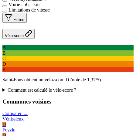
Voirie : 56,1 km
Limitations de vitesse
Filtres
Vélo-score
A
B
C
D
E
Saint-Fons obtient un vélo-score D (note de 1,37/5).
Comment est calculé le vélo-score ?
Communes voisines
Comparer →
Vénissieux
D
Feyzin
D