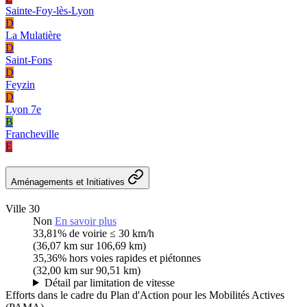
Sainte-Foy-lès-Lyon
D
La Mulatière
D
Saint-Fons
D
Feyzin
D
Lyon 7e
B
Francheville
E
Aménagements et Initiatives
Ville 30
Non
En savoir plus
33,81%
de voirie ≤ 30 km/h
(36,07 km sur 106,69 km)
35,36%
hors voies rapides et piétonnes
(32,00 km sur 90,51 km)
Détail par limitation de vitesse
Efforts dans le cadre du Plan d'Action pour les Mobilités Actives