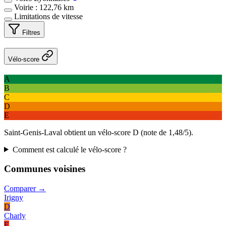
Voirie : 122,76 km
Limitations de vitesse
Filtres
Vélo-score
A
B
C
D
E
Saint-Genis-Laval obtient un vélo-score D (note de 1,48/5).
Comment est calculé le vélo-score ?
Communes voisines
Comparer →
Irigny
D
Charly
E