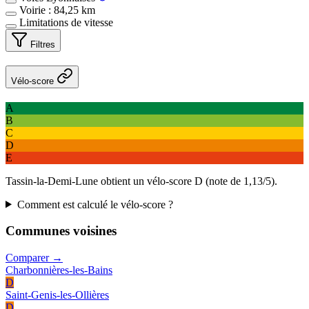
Voirie : 84,25 km
Limitations de vitesse
Filtres
Vélo-score
A
B
C
D
E
Tassin-la-Demi-Lune obtient un vélo-score D (note de 1,13/5).
Comment est calculé le vélo-score ?
Communes voisines
Comparer →
Charbonnières-les-Bains
D
Saint-Genis-les-Ollières
D