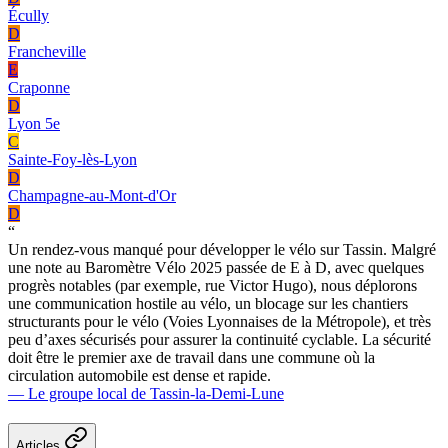
Écully
D
Francheville
E
Craponne
D
Lyon 5e
C
Sainte-Foy-lès-Lyon
D
Champagne-au-Mont-d'Or
D
“
Un rendez-vous manqué pour développer le vélo sur Tassin. Malgré
une note au Baromètre Vélo 2025 passée de E à D, avec quelques
progrès notables (par exemple, rue Victor Hugo), nous déplorons
une communication hostile au vélo, un blocage sur les chantiers
structurants pour le vélo (Voies Lyonnaises de la Métropole), et très
peu d’axes sécurisés pour assurer la continuité cyclable. La sécurité
doit être le premier axe de travail dans une commune où la
circulation automobile est dense et rapide.
— Le groupe local de Tassin-la-Demi-Lune
Articles