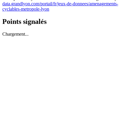
data.grandlyon.com/portail/fr/jeux-de-donnees/amenagements-
cyclables-metropole-lyon
Points signalés
Chargement...