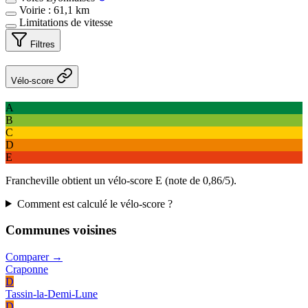
Voirie : 61,1 km
Limitations de vitesse
Filtres
Vélo-score
A
B
C
D
E
Francheville obtient un vélo-score E (note de 0,86/5).
Comment est calculé le vélo-score ?
Communes voisines
Comparer →
Craponne
D
Tassin-la-Demi-Lune
D