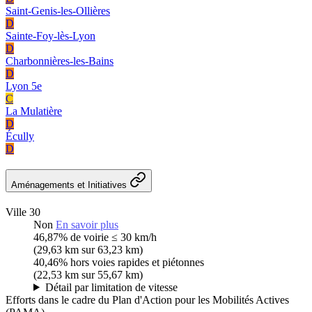
Saint-Genis-les-Ollières
D
Sainte-Foy-lès-Lyon
D
Charbonnières-les-Bains
D
Lyon 5e
C
La Mulatière
D
Écully
D
Aménagements et Initiatives
Ville 30
Non
En savoir plus
46,87%
de voirie ≤ 30 km/h
(29,63 km sur 63,23 km)
40,46%
hors voies rapides et piétonnes
(22,53 km sur 55,67 km)
Détail par limitation de vitesse
Efforts dans le cadre du Plan d'Action pour les Mobilités Actives