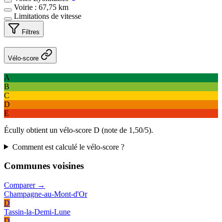
Voirie : 67,75 km
Limitations de vitesse
Filtres
Vélo-score
A
B
C
D
E
Écully obtient un vélo-score D (note de 1,50/5).
Comment est calculé le vélo-score ?
Communes voisines
Comparer →
Champagne-au-Mont-d'Or
D
Tassin-la-Demi-Lune
D