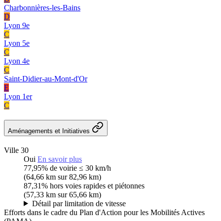
Charbonnières-les-Bains
D
Lyon 9e
C
Lyon 5e
C
Lyon 4e
C
Saint-Didier-au-Mont-d'Or
E
Lyon 1er
C
Aménagements et Initiatives
Ville 30
Oui
En savoir plus
77,95%
de voirie ≤ 30 km/h
(64,66 km sur 82,96 km)
87,31%
hors voies rapides et piétonnes
(57,33 km sur 65,66 km)
Détail par limitation de vitesse
Efforts dans le cadre du Plan d'Action pour les Mobilités Actives