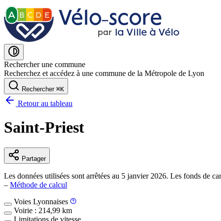
Vélo˗score
A
B
C
D
E
la Ville à Vélo
par
Rechercher une commune
Recherchez et accédez à une commune de la Métropole de Lyon
Rechercher
⌘
K
Retour au tableau
Saint-Priest
Partager
Les données utilisées sont arrêtées au 5 janvier 2026. Les fonds de cart
–
Méthode de calcul
Voies Lyonnaises
Voirie : 214,99 km
Limitations de vitesse