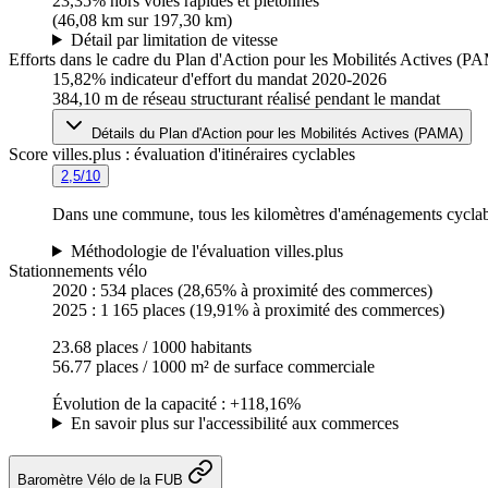
23,35%
hors voies rapides et piétonnes
(46,08 km sur 197,30 km)
Détail par limitation de vitesse
Efforts dans le cadre du Plan d'Action pour les Mobilités Actives (
15,82%
indicateur d'effort du mandat 2020-2026
384,10 m
de réseau structurant réalisé pendant le mandat
Détails du Plan d'Action pour les Mobilités Actives (PAMA)
Score villes.plus : évaluation d'itinéraires cyclables
2,5/10
Dans une commune, tous les kilomètres d'aménagements cyclables
Méthodologie de l'évaluation villes.plus
Stationnements vélo
2020 :
534 places
(28,65% à proximité des commerces)
2025 :
1 165 places
(19,91% à proximité des commerces)
23.68 places / 1000 habitants
56.77 places / 1000 m² de surface commerciale
Évolution de la capacité : +118,16%
En savoir plus sur l'accessibilité aux commerces
Baromètre Vélo de la FUB