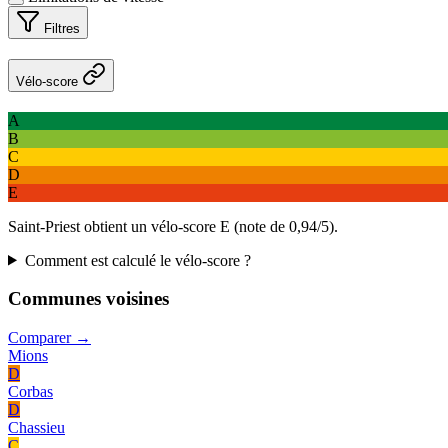
Filtres
Vélo-score
A
B
C
D
E
Saint-Priest obtient un vélo-score E (note de 0,94/5).
Comment est calculé le vélo-score ?
Communes voisines
Comparer →
Mions
D
Corbas
D
Chassieu
C