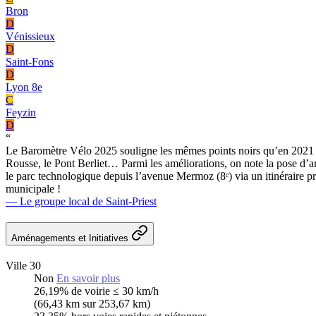
Bron
D
Vénissieux
D
Saint-Fons
D
Lyon 8e
C
Feyzin
D
“
Le Baromètre Vélo 2025 souligne les mêmes points noirs qu’en 2021 : 
Rousse, le Pont Berliet… Parmi les améliorations, on note la pose d’a
le parc technologique depuis l’avenue Mermoz (8ᵉ) via un itinéraire pr
municipale !
— Le groupe local de Saint-Priest
Aménagements et Initiatives
Ville 30
Non
En savoir plus
26,19%
de voirie ≤ 30 km/h
(66,43 km sur 253,67 km)