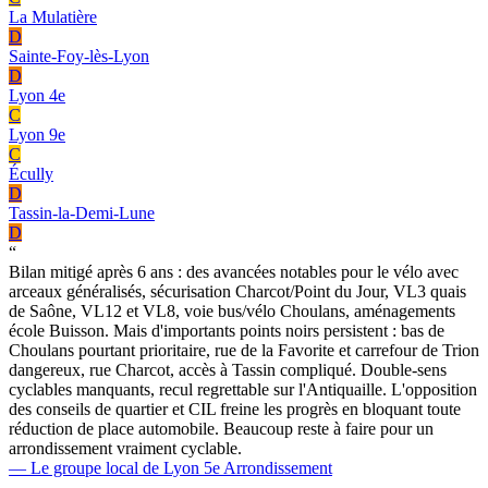
La Mulatière
D
Sainte-Foy-lès-Lyon
D
Lyon 4e
C
Lyon 9e
C
Écully
D
Tassin-la-Demi-Lune
D
“
Bilan mitigé après 6 ans : des avancées notables pour le vélo avec
arceaux généralisés, sécurisation Charcot/Point du Jour, VL3 quais
de Saône, VL12 et VL8, voie bus/vélo Choulans, aménagements
école Buisson. Mais d'importants points noirs persistent : bas de
Choulans pourtant prioritaire, rue de la Favorite et carrefour de Trion
dangereux, rue Charcot, accès à Tassin compliqué. Double-sens
cyclables manquants, recul regrettable sur l'Antiquaille. L'opposition
des conseils de quartier et CIL freine les progrès en bloquant toute
réduction de place automobile. Beaucoup reste à faire pour un
arrondissement vraiment cyclable.
— Le groupe local de Lyon 5e Arrondissement