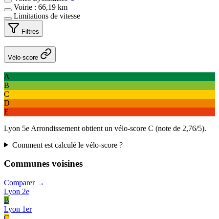
Voirie : 66,19 km
Limitations de vitesse
Filtres
Vélo-score
A
B
C
D
E
Lyon 5e Arrondissement obtient un vélo-score C (note de 2,76/5).
Comment est calculé le vélo-score ?
Communes voisines
Comparer →
Lyon 2e
B
Lyon 1er
C