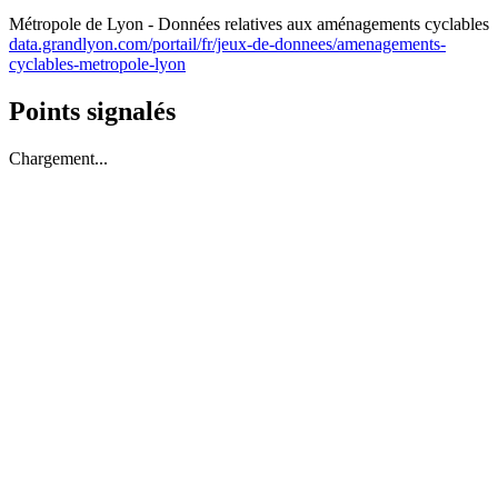
Métropole de Lyon - Données relatives aux aménagements cyclables
data.grandlyon.com/portail/fr/jeux-de-donnees/amenagements-
cyclables-metropole-lyon
Points signalés
Chargement...