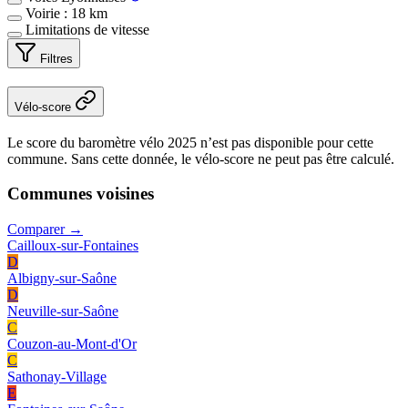
Voirie : 18 km
Limitations de vitesse
Filtres
Vélo-score
Le score du baromètre vélo 2025 n’est pas disponible pour cette
commune. Sans cette donnée, le vélo-score ne peut pas être calculé.
Communes voisines
Comparer →
Cailloux-sur-Fontaines
D
Albigny-sur-Saône
D
Neuville-sur-Saône
C
Couzon-au-Mont-d'Or
C
Sathonay-Village
E