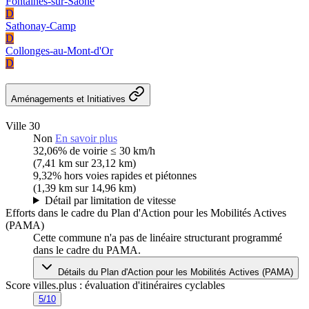
Fontaines-sur-Saône
D
Sathonay-Camp
D
Collonges-au-Mont-d'Or
D
Aménagements et Initiatives
Ville 30
Non
En savoir plus
32,06%
de voirie ≤ 30 km/h
(7,41 km sur 23,12 km)
9,32%
hors voies rapides et piétonnes
(1,39 km sur 14,96 km)
Détail par limitation de vitesse
Efforts dans le cadre du Plan d'Action pour les Mobilités Actives
(PAMA)
Cette commune n'a pas de linéaire structurant programmé
dans le cadre du PAMA.
Détails du Plan d'Action pour les Mobilités Actives (PAMA)
Score villes.plus : évaluation d'itinéraires cyclables
5/10