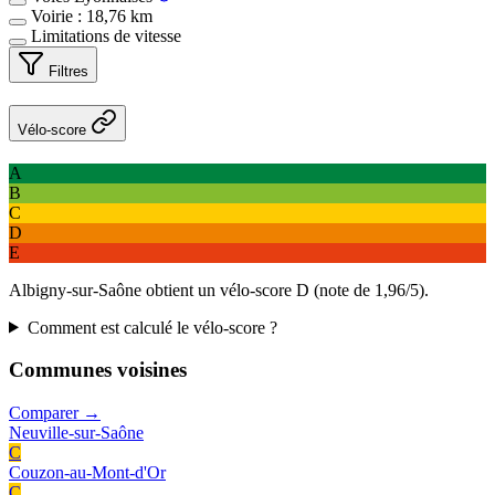
Voirie : 18,76 km
Limitations de vitesse
Filtres
Vélo-score
A
B
C
D
E
Albigny-sur-Saône obtient un vélo-score D (note de 1,96/5).
Comment est calculé le vélo-score ?
Communes voisines
Comparer →
Neuville-sur-Saône
C
Couzon-au-Mont-d'Or
C