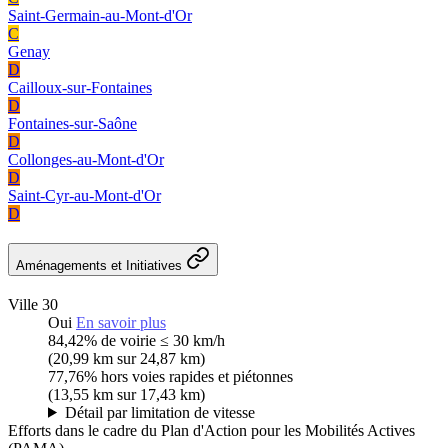
Saint-Germain-au-Mont-d'Or
C
Genay
D
Cailloux-sur-Fontaines
D
Fontaines-sur-Saône
D
Collonges-au-Mont-d'Or
D
Saint-Cyr-au-Mont-d'Or
D
Aménagements et Initiatives
Ville 30
Oui
En savoir plus
84,42%
de voirie ≤ 30 km/h
(20,99 km sur 24,87 km)
77,76%
hors voies rapides et piétonnes
(13,55 km sur 17,43 km)
Détail par limitation de vitesse
Efforts dans le cadre du Plan d'Action pour les Mobilités Actives