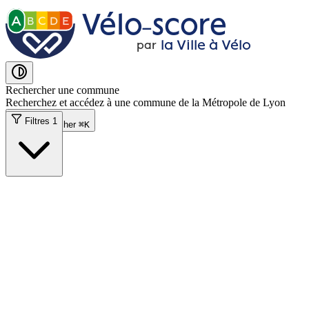
Vélo˗score
A
B
C
D
E
la Ville à Vélo
par
Rechercher une commune
Recherchez et accédez à une commune de la Métropole de Lyon
Filtres
1
Rechercher
⌘
K